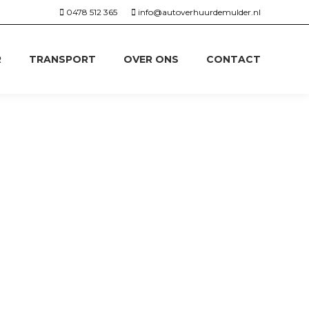
0478 512 365
info@autoverhuurdemulder.nl
R
TRANSPORT
OVER ONS
CONTACT