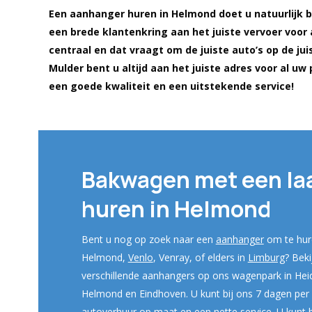
Een aanhanger huren in Helmond doet u natuurlijk bi
een brede klantenkring aan het juiste vervoer voor al 
centraal en dat vraagt om de juiste auto’s op de juis
Mulder bent u altijd aan het juiste adres voor al u
een goede kwaliteit en een uitstekende service!
Bakwagen met een la
huren in Helmond
Bent u nog op zoek naar een
aanhanger
om te hure
Helmond
,
Venlo
, Venra
y, of elders in
Limburg
?
Bekij
verschillende aanhangers op ons wagenpark in Heid
Helmond en Eindhoven. U kunt bij ons 7 dagen per
autoverhuur op maat en een nette service. U kunt 