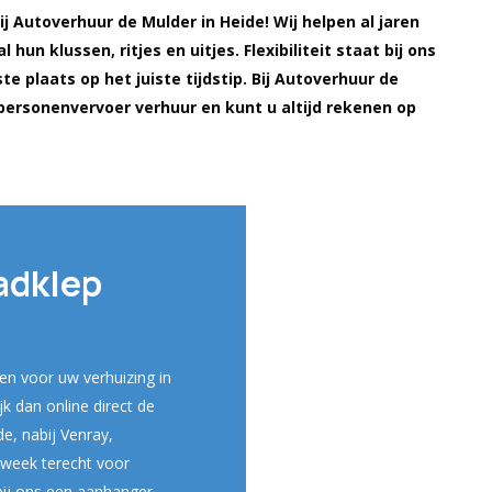
j Autoverhuur de Mulder in Heide! Wij helpen al jaren
hun klussen, ritjes en uitjes. Flexibiliteit staat bij ons
te plaats op het juiste tijdstip. Bij Autoverhuur de
w personenvervoer verhuur en kunt u altijd rekenen op
adklep
n voor uw verhuizing in
k dan online direct de
e, nabij Venray,
 week terecht voor
bij ons een aanhanger