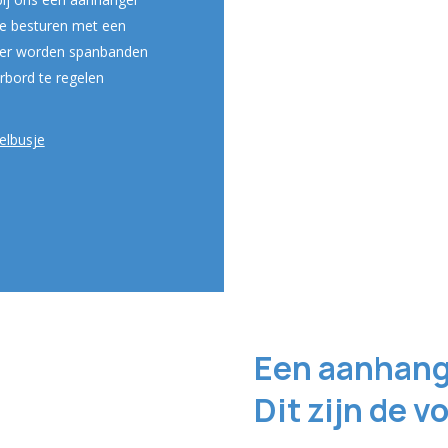
te besturen met een
nger worden spanbanden
rbord te regelen
elbusje
Een aanhang
Dit zijn de 