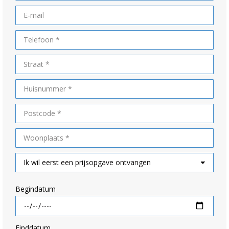
Begindatum
Einddatum