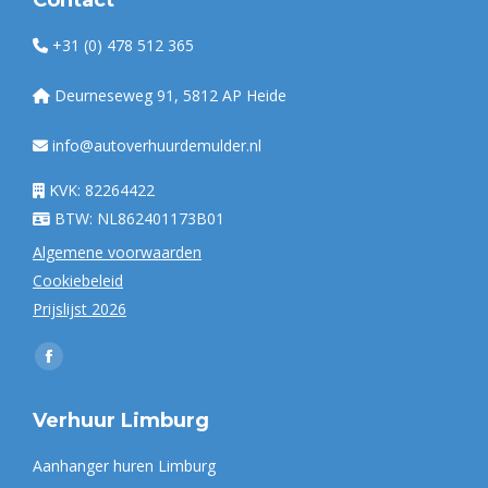
Contact
+31 (0) 478 512 365
Deurneseweg 91, 5812 AP Heide
info@autoverhuurdemulder.nl
KVK: 82264422
BTW: NL862401173B01
Algemene voorwaarden
Cookiebeleid
Prijslijst 2026
Vind ons op:
Facebook
page
Verhuur Limburg
opens
in
Aanhanger huren Limburg
new