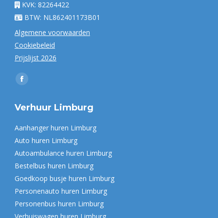
KVK: 82264422
BTW: NL862401173B01
Algemene voorwaarden
Cookiebeleid
Prijslijst 2026
Vind ons op:
Facebook
page
Verhuur Limburg
opens
in
Aanhanger huren Limburg
new
Auto huren Limburg
window
Autoambulance huren Limburg
Bestelbus huren Limburg
Goedkoop busje huren Limburg
Personenauto huren Limburg
Personenbus huren Limburg
Verhuiswagen huren Limburg