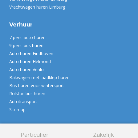
Vrachtwagen huren Limburg
Verhuur
7 pers. auto huren
9 pers. bus huren
Auto huren Eindhoven
Auto huren Helmond
Auto huren Venlo
Bakwagen met laadklep huren
Bus huren voor wintersport
Rolstoelbus huren
Autotransport
Sitemap
Particulier
Zakelijk
© 2026 | Autoverhuur de Mulder | Alle rechten voorbehouden