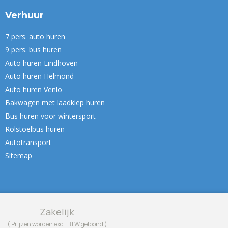
Verhuur
7 pers. auto huren
9 pers. bus huren
Auto huren Eindhoven
Auto huren Helmond
Auto huren Venlo
Bakwagen met laadklep huren
Bus huren voor wintersport
Rolstoelbus huren
Autotransport
Sitemap
Zakelijk
( Prijzen worden excl. BTW getoond )
Webdesign by Web Wings