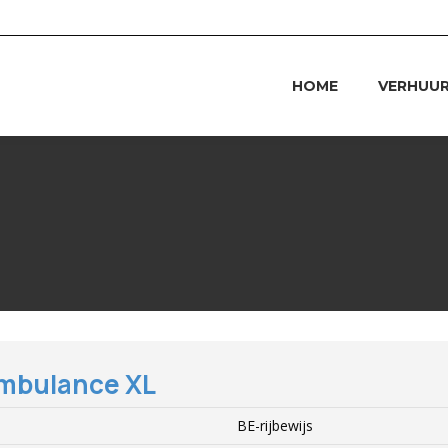
HOME
VERHUU
mbulance XL
BE-rijbewijs