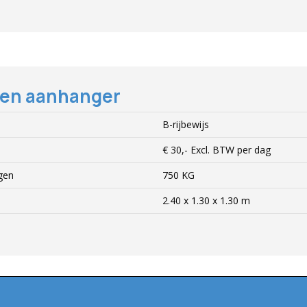
ten aanhanger
B-rijbewijs
€ 30,-
Excl.
BTW per dag
gen
750 KG
2.40 x 1.30 x 1.30 m