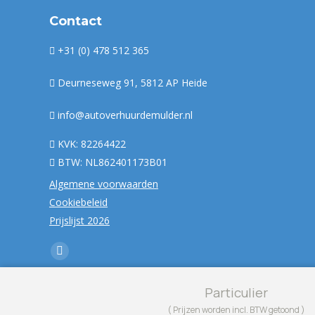
Contact
+31 (0) 478 512 365
Deurneseweg 91, 5812 AP Heide
info@autoverhuurdemulder.nl
KVK: 82264422
BTW: NL862401173B01
Algemene voorwaarden
Cookiebeleid
Prijslijst 2026
Vind ons op:
Facebook
page
Particulier
opens
( Prijzen worden incl. BTW getoond )
© 2026 | Autoverhuur de Mulder | Alle rechten voorbehouden
in