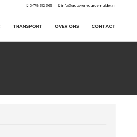
0478 512 365
info@autoverhuurdemulder.nl
R
TRANSPORT
OVER ONS
CONTACT