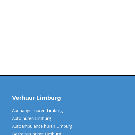
met een rolstoel kan dat soms wat problemen met zich meebrengen. Een
zorgen. Gelukkig sta je er in Nederland niet helemaal alleen voor en z
Verhuur Limburg
Aanhanger huren Limburg
Auto huren Limburg
Autoambulance huren Limburg
Bestelbus huren Limburg