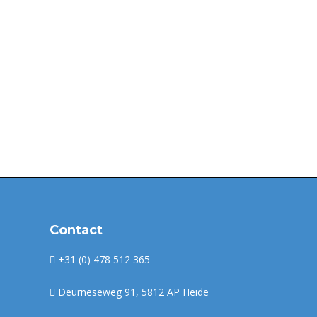
Dagje weg met een rolstoel
nieuws
Door
Guus
oktober 28, 2021
Dagje weg met een rolstoelAls je een dagje weg wilt 
een rolstoel zit kan dus voor de nodige voorbereiding 
Contact
+31 (0) 478 512 365
Deurneseweg 91, 5812 AP Heide