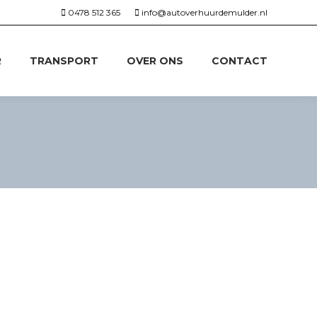
0478 512 365
info@autoverhuurdemulder.nl
R
TRANSPORT
OVER ONS
CONTACT