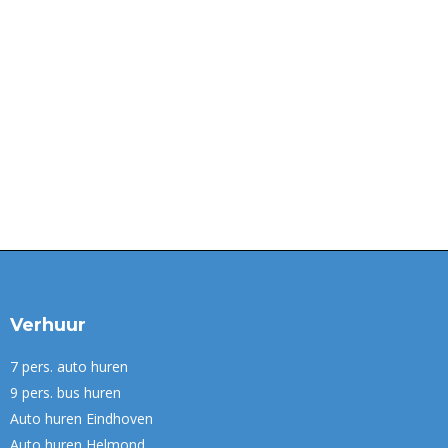
 dagje uit met iemand die slecht ter been is of in
ijn…
Verhuur
7 pers. auto huren
9 pers. bus huren
Auto huren Eindhoven
Auto huren Helmond