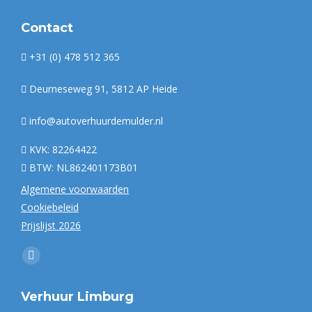
Contact
+31 (0) 478 512 365
Deurneseweg 91, 5812 AP Heide
info@autoverhuurdemulder.nl
KVK: 82264422
BTW: NL862401173B01
Algemene voorwaarden
Cookiebeleid
Prijslijst 2026
Vind ons op:
Facebook
page
Verhuur Limburg
opens