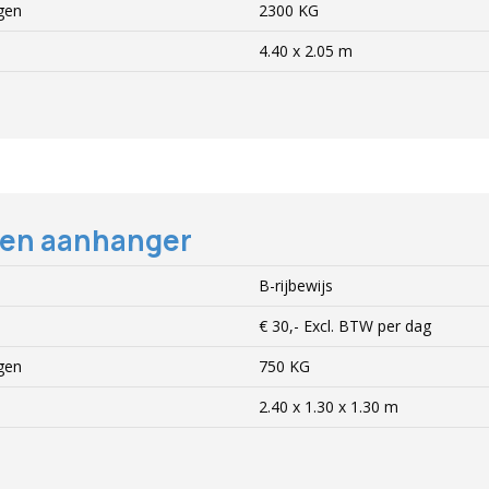
gen
2300 KG
4.40 x 2.05 m
ten aanhanger
B-rijbewijs
€ 30,-
Excl.
BTW per dag
gen
750 KG
2.40 x 1.30 x 1.30 m