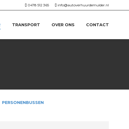
0478 512 365
info@autoverhuurdemulder.nl
R
TRANSPORT
OVER ONS
CONTACT
PERSONENBUSSEN