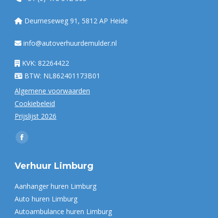
Deurneseweg 91, 5812 AP Heide
info@autoverhuurdemulder.nl
KVK: 82264422
BTW: NL862401173B01
Algemene voorwaarden
Cookiebeleid
Prijslijst 2026
Vind ons op:
Facebook
page
Verhuur Limburg
opens
in
Aanhanger huren Limburg
new
Auto huren Limburg
window
Autoambulance huren Limburg