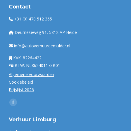
Contact
+31 (0) 478 512 365
Deurneseweg 91, 5812 AP Heide
info@autoverhuurdemulder.nl
KVK: 82264422
BTW: NL862401173B01
Algemene voorwaarden
Cookiebeleid
Prijslijst 2026
Vind ons op:
Facebook
page
Verhuur Limburg
opens
in