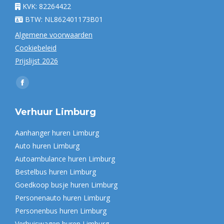
KVK: 82264422
BTW: NL862401173B01
Algemene voorwaarden
Cookiebeleid
Prijslijst 2026
Vind ons op:
Facebook
page
Verhuur Limburg
opens
in
Aanhanger huren Limburg
new
Auto huren Limburg
window
Autoambulance huren Limburg
Bestelbus huren Limburg
Goedkoop busje huren Limburg
Personenauto huren Limburg
Personenbus huren Limburg
Verhuiswagen huren Limburg