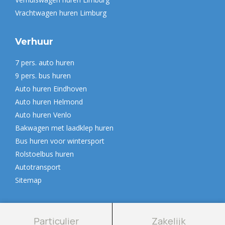
Vrachtwagen huren Limburg
Verhuur
7 pers. auto huren
9 pers. bus huren
Auto huren Eindhoven
Auto huren Helmond
Auto huren Venlo
Bakwagen met laadklep huren
Bus huren voor wintersport
Rolstoelbus huren
Autotransport
Sitemap
Particulier
Zakelijk
© 2026 | Autoverhuur de Mulder | Alle rechten voorbehouden