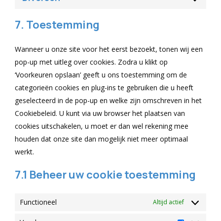
Consent
service
to
google-
7. Toestemming
service
fonts
diversen
Wanneer u onze site voor het eerst bezoekt, tonen wij een
pop-up met uitleg over cookies. Zodra u klikt op
‘Voorkeuren opslaan’ geeft u ons toestemming om de
categorieën cookies en plug-ins te gebruiken die u heeft
geselecteerd in de pop-up en welke zijn omschreven in het
Cookiebeleid. U kunt via uw browser het plaatsen van
cookies uitschakelen, u moet er dan wel rekening mee
houden dat onze site dan mogelijk niet meer optimaal
werkt.
7.1 Beheer uw cookie toestemming
Functioneel
Altijd actief