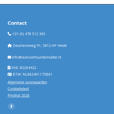
Contact
+31 (0) 478 512 365
Deurneseweg 91, 5812 AP Heide
info@autoverhuurdemulder.nl
KVK: 82264422
BTW: NL862401173B01
Algemene voorwaarden
Cookiebeleid
Prijslijst 2026
Vind ons op:
Facebook