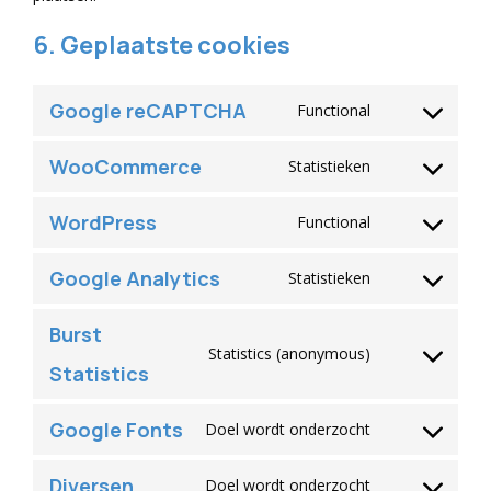
6. Geplaatste cookies
Google reCAPTCHA
Functional
Consent
to
WooCommerce
Statistieken
Consent
service
to
google-
WordPress
Functional
Consent
service
recaptcha
to
woocommerc
Google Analytics
Statistieken
Consent
service
to
wordpress
Burst
service
Statistics (anonymous)
Consent
Statistics
google-
to
analytics
service
Google Fonts
Doel wordt onderzocht
Consent
burst-
to
statistics
Diversen
Doel wordt onderzocht