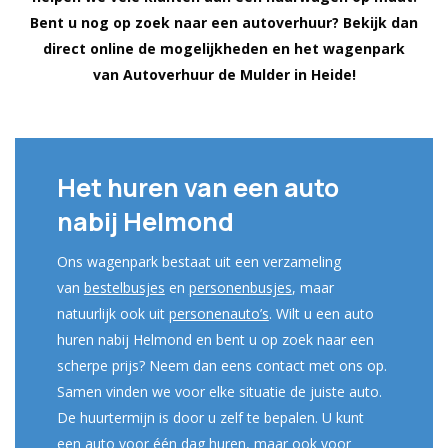
Bent u nog op zoek naar een autoverhuur? Bekijk dan
direct online de mogelijkheden en het wagenpark
van Autoverhuur de Mulder in Heide!
Het huren van een auto
nabij Helmond
Ons wagenpark bestaat uit een verzameling
van
bestelbusjes
en
personenbusjes
, maar
natuurlijk ook uit
personenauto’s
. Wilt u een auto
huren nabij Helmond en bent u op zoek naar een
scherpe prijs? Neem dan eens contact met ons op.
Samen vinden we voor elke situatie de juiste auto.
De huurtermijn is door u zelf te bepalen. U kunt
een auto voor één dag huren, maar ook voor