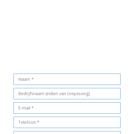
aanhangers, personenauto’s en rolstoelbusjes die wij
graag aan u zouden willen verhuren.
Omdat wij flexibiliteit zo hoog in het vaandel hebben
staan, zorgen wij ervoor dat de gehuurde auto altijd op
de juiste plaats op het juiste moment staat. Wat de
gelegenheid ook mag zijn, bij Autoverhuur de Mulder
bent u altijd aan het juiste adres.
Maak een afspraak