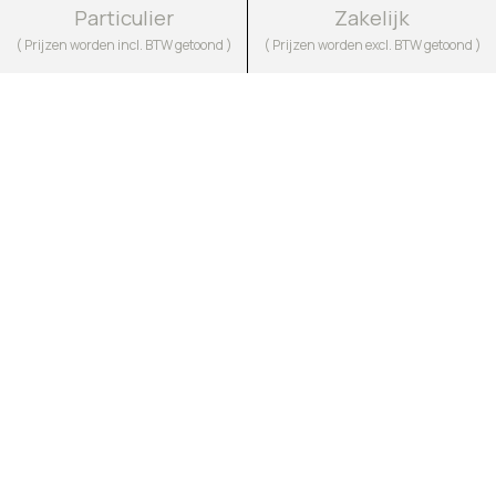
Particulier
Zakelijk
( Prijzen worden incl. BTW getoond )
( Prijzen worden excl. BTW getoond )
Contact
+31 (0) 478 512 365
Deurneseweg 91, 5812 AP Heide